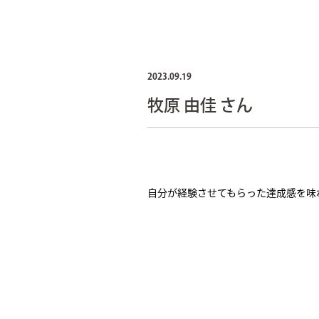
企業の社会的責任
Recruit
2023.09.19
牧原 由佳 さん
採用情報
News
自分が経験させてもらった達成感を味
お知らせ
SDGs
持続可能な開発目標