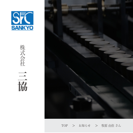
株式会社
Company
会社案内
三協
Product＆Facil
製品紹介＆機械設備
CSR
TOP
お知らせ
牧原 由佳 さん